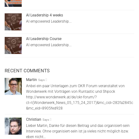
AI Leadership 4 weeks
AI empowered Leadership...
AI Leadership Course
AI empowered Leadership...
RECENT COMMENTS
Martin
Says
Anbei ein paar Unterlagen zum OKR Forum veranstaltet von
Wonderwerk mit Vorträgen von Runtastic und Shpock
http://www.wonderwerk.at/de/okr-forum/?
ct=t(Wonderwerk_News_05_175_24_2017)&mc_cid=282fa2845c
&mc_eid=8905fed928
Christian
Says
Lieber Martin, Danke für diesen Beitrag und das organisiert-sein
Interview. Ohne organisiert-sein ist ja vieles nicht möglich bzw.
eben nicht…