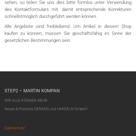
sehen, so teilen Sie uns dies bitte formlos unter Verwendung
des Kontaktformulars mit, damit entsprechende Korrekturen
schnellstmöglich durchgeführt werden können.
Alle Angebote sind freibleibend. Um Artikel in diesem Shop
kaufen zu können, müssen Sie geschäftsfähig im Sinne der
gesetzlichen Bestimmungen sein.
STEP2 – MARTIN KOMPAN
WIR ALLE KÖNNEN MEHR
Neues & Positives DENKEN und HANDELN fördern!
Datenschutz