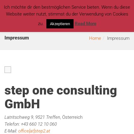
Ich möchte dir den bestmöglichen Service bieten. Wenn du diese
Website weiter nutzt, stimmst du der Verwendung von Cookies
zu.
Read More
Akzeptieren
Impressum
Home
Impressum
step one consulting
GmbH
Latritschweg 9
,
9521 Treffen
, Österreich
Telefon: +43 660 12 10 060
E-Mail:
office[at]step2.at