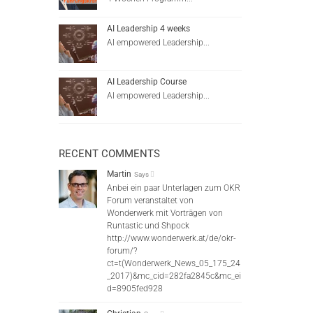
AI Leadership 4 weeks
AI empowered Leadership...
AI Leadership Course
AI empowered Leadership...
RECENT COMMENTS
Martin
Says
Anbei ein paar Unterlagen zum OKR
Forum veranstaltet von
Wonderwerk mit Vorträgen von
Runtastic und Shpock
http://www.wonderwerk.at/de/okr-
forum/?
ct=t(Wonderwerk_News_05_175_24
_2017)&mc_cid=282fa2845c&mc_ei
d=8905fed928