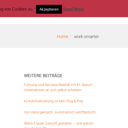
ng von Cookies zu.
Read More
Akzeptieren
Über Martin
Kontakt
KOSTENLOSE Angebot
Home
work smarter
WEITERE BEITRÄGE
Führung und die neue Realität mit KI: Warum
Unternehmen an sich selbst scheitern
KI-Automatisierung ist kein Plug & Play
Von Hand gemacht. Automatisch veröffentlicht.
Wenn Frauen Zukunft gestalten – und warum