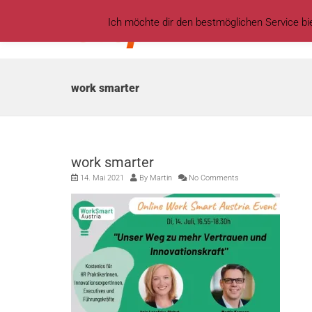
Ich möchte dir den bestmöglichen Service b
HOM
work smarter
work smarter
14. Mai 2021
By
Martin
No Comments