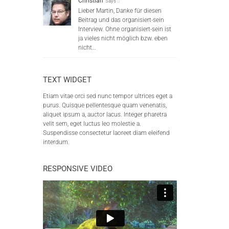
Christian
Says
Lieber Martin, Danke für diesen
Beitrag und das organisiert-sein
Interview. Ohne organisiert-sein ist
ja vieles nicht möglich bzw. eben
nicht…
TEXT WIDGET
Etiam vitae orci sed nunc tempor ultrices eget a
purus. Quisque pellentesque quam venenatis,
aliquet ipsum a, auctor lacus. Integer pharetra
velit sem, eget luctus leo molestie a.
Suspendisse consectetur laoreet diam eleifend
interdum.
RESPONSIVE VIDEO