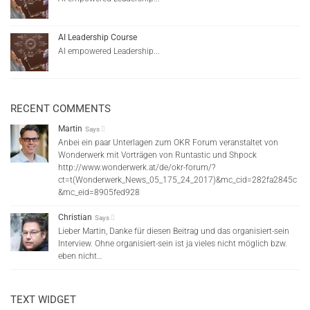
AI Leadership Course
AI empowered Leadership...
RECENT COMMENTS
Martin
Says
Anbei ein paar Unterlagen zum OKR Forum veranstaltet von
Wonderwerk mit Vorträgen von Runtastic und Shpock
http://www.wonderwerk.at/de/okr-forum/?
ct=t(Wonderwerk_News_05_175_24_2017)&mc_cid=282fa2845c
&mc_eid=8905fed928
Christian
Says
Lieber Martin, Danke für diesen Beitrag und das organisiert-sein
Interview. Ohne organisiert-sein ist ja vieles nicht möglich bzw.
eben nicht…
TEXT WIDGET