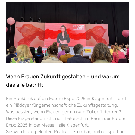
Wenn Frauen Zukunft gestalten – und warum
das alle betrifft
Ein Rückblick auf die Future Expo 2025 in Klagenfurt – und
ein Plädoyer für gemeinschaftliche Zukunftsgestaltung.
Was passiert, wenn Frauen gemeinsam Zukunft denken?
Diese Frage stand nicht nur rhetorisch im Raum der Future
Expo 2025 in der Messe Halle Klagenfurt.
Sie wurde zur gelebten Realität – sichtbar, hörbar, spürbar.