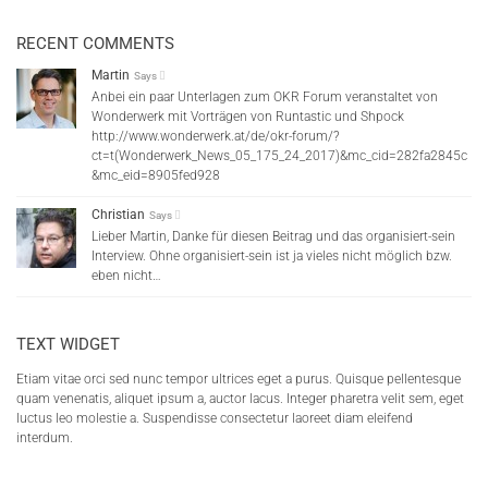
RECENT COMMENTS
Martin
Says
Anbei ein paar Unterlagen zum OKR Forum veranstaltet von
Wonderwerk mit Vorträgen von Runtastic und Shpock
http://www.wonderwerk.at/de/okr-forum/?
ct=t(Wonderwerk_News_05_175_24_2017)&mc_cid=282fa2845c
&mc_eid=8905fed928
Christian
Says
Lieber Martin, Danke für diesen Beitrag und das organisiert-sein
Interview. Ohne organisiert-sein ist ja vieles nicht möglich bzw.
eben nicht…
TEXT WIDGET
Etiam vitae orci sed nunc tempor ultrices eget a purus. Quisque pellentesque
quam venenatis, aliquet ipsum a, auctor lacus. Integer pharetra velit sem, eget
luctus leo molestie a. Suspendisse consectetur laoreet diam eleifend
interdum.