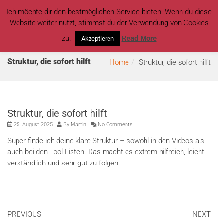
Ich möchte dir den bestmöglichen Service bieten. Wenn du diese
Website weiter nutzt, stimmst du der Verwendung von Cookies
zu.
Read More
Akzeptieren
Struktur, die sofort hilft
Home
Struktur, die sofort hilft
Struktur, die sofort hilft
25. August 2025
By
Martin
No Comments
Super finde ich deine klare Struktur – sowohl in den Videos als
auch bei den Tool-Listen. Das macht es extrem hilfreich, leicht
verständlich und sehr gut zu folgen.
PREVIOUS
NEXT