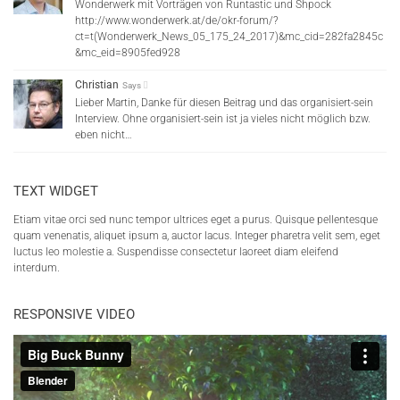
Wonderwerk mit Vorträgen von Runtastic und Shpock
http://www.wonderwerk.at/de/okr-forum/?
ct=t(Wonderwerk_News_05_175_24_2017)&mc_cid=282fa2845c
&mc_eid=8905fed928
Christian
Says
Lieber Martin, Danke für diesen Beitrag und das organisiert-sein
Interview. Ohne organisiert-sein ist ja vieles nicht möglich bzw.
eben nicht…
TEXT WIDGET
Etiam vitae orci sed nunc tempor ultrices eget a purus. Quisque pellentesque
quam venenatis, aliquet ipsum a, auctor lacus. Integer pharetra velit sem, eget
luctus leo molestie a. Suspendisse consectetur laoreet diam eleifend
interdum.
RESPONSIVE VIDEO