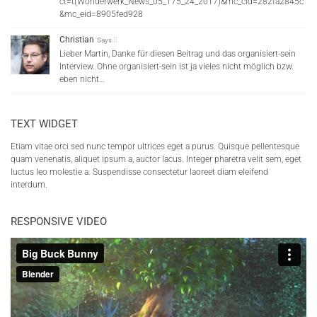
ct=t(Wonderwerk_News_05_175_24_2017)&mc_cid=282fa2845c
&mc_eid=8905fed928
Christian
Says
Lieber Martin, Danke für diesen Beitrag und das organisiert-sein
Interview. Ohne organisiert-sein ist ja vieles nicht möglich bzw.
eben nicht…
TEXT WIDGET
Etiam vitae orci sed nunc tempor ultrices eget a purus. Quisque pellentesque
quam venenatis, aliquet ipsum a, auctor lacus. Integer pharetra velit sem, eget
luctus leo molestie a. Suspendisse consectetur laoreet diam eleifend
interdum.
RESPONSIVE VIDEO