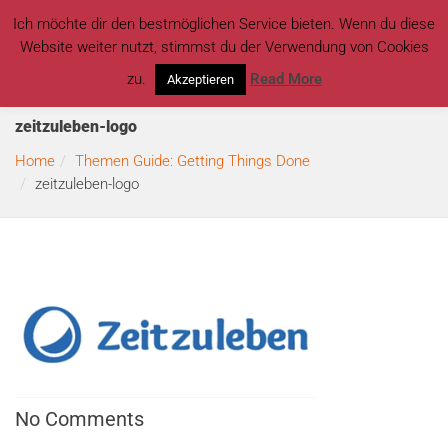
Ich möchte dir den bestmöglichen Service bieten. Wenn du diese
Website weiter nutzt, stimmst du der Verwendung von Cookies
zu.
Read More
Akzeptieren
zeitzuleben-logo
Home
Themen Guide: Getting Things Done
zeitzuleben-logo
No Comments